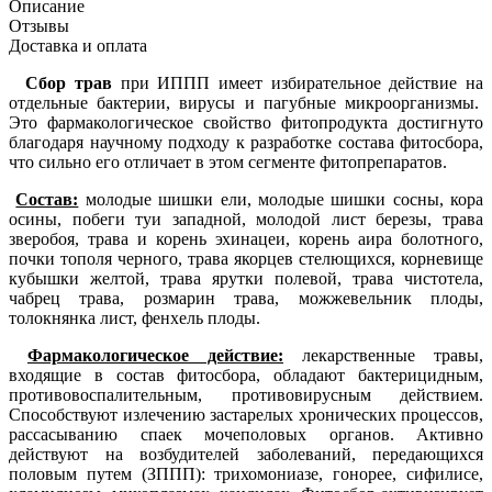
Описание
Отзывы
Доставка и оплата
Сбор трав
при ИППП имеет избирательное действие на
отдельные бактерии, вирусы и пагубные микроорганизмы.
Это фармакологическое свойство фитопродукта достигнуто
благодаря научному подходу к разработке состава фитосбора,
что сильно его отличает в этом сегменте фитопрепаратов.
Состав:
молодые шишки ели, молодые шишки сосны, кора
осины, побеги туи западной, молодой лист березы, трава
зверобоя, трава и корень эхинацеи, корень аира болотного,
почки тополя черного, трава якорцев стелющихся, корневище
кубышки желтой, трава ярутки полевой, трава чистотела,
чабрец трава, розмарин трава, можжевельник плоды,
толокнянка лист, фенхель плоды.
Фармакологическое действие:
лекарственные травы,
входящие в состав фитосбора, обладают бактерицидным,
противовоспалительным, противовирусным действием.
Способствуют излечению застарелых хронических процессов,
рассасыванию спаек мочеполовых органов. Активно
действуют на возбудителей заболеваний, передающихся
половым путем (ЗППП): трихомониазе, гонорее, сифилисе,