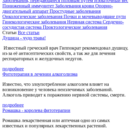
Заболевания, передающиеся половым путем
Избыточный вес
Пониженный иммунитет
Заболевания крови
Опорно-
двигательный аппарат
Простудные заболевания
Онкологические заболевания
Почки и мочевыводящие пути
Гинекологические заболевания
Нервная система
Сердечно-
сосудистая система
Проктологические заболевания
Статьи
Все статьи
Душица - чудо трава!
Известный греческий врач Гиппократ рекомендовал душицу,
из-за её антисептических свойств, а так же для лечения
респираторных и желудочных недугов.
подробнее
Фитотерапия в лечении алкоголизма
Известно, что злоупотребление алкоголем влияет на
возникновение у человека неизлечимых заболеваний.
Алкоголь приводит к поражению нервной системы, смерти.
подробнее
Ромашка - королева фитотерапии
Ромашка лекарственная или аптечная одно из самых
известных и популярных лекарственных растений.