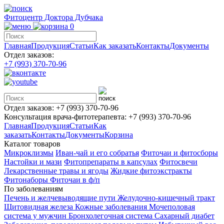
Фитоцентр Доктора Дубчака
0
Главная
Продукция
Статьи
Как заказать
Контакты
Документы
Отдел заказов:
+7 (993) 370-70-96
Отдел заказов:
+7 (993) 370-70-96
Консультация врача-фитотерапевта:
+7 (993) 370-70-96
Главная
Продукция
Статьи
Как
заказать
Контакты
Документы
Корзина
Каталог товаров
Микроклизмы
Иван-чай и его собратья
Фиточаи и фитосборы
Настойки и мази
Фитопрепараты в капсулах
Фитосвечи
Лекарственные травы и ягоды
Жидкие фитоэкстракты
Фитонаборы
Фиточаи в ф/п
По заболеваниям
Печень и желчевыводящие пути
Желудочно-кишечный тракт
Щитовидная железа
Кожные заболевания
Мочеполовая
система у мужчин
Бронхолегочная система
Сахарный диабет