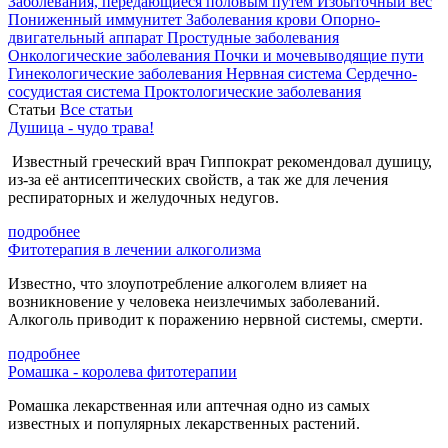
Заболевания, передающиеся половым путем
Избыточный вес
Пониженный иммунитет
Заболевания крови
Опорно-
двигательный аппарат
Простудные заболевания
Онкологические заболевания
Почки и мочевыводящие пути
Гинекологические заболевания
Нервная система
Сердечно-
сосудистая система
Проктологические заболевания
Статьи
Все статьи
Душица - чудо трава!
Известный греческий врач Гиппократ рекомендовал душицу,
из-за её антисептических свойств, а так же для лечения
респираторных и желудочных недугов.
подробнее
Фитотерапия в лечении алкоголизма
Известно, что злоупотребление алкоголем влияет на
возникновение у человека неизлечимых заболеваний.
Алкоголь приводит к поражению нервной системы, смерти.
подробнее
Ромашка - королева фитотерапии
Ромашка лекарственная или аптечная одно из самых
известных и популярных лекарственных растений.