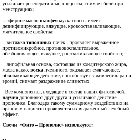
усиливает регенеративные процессы, снимает боли при
менструациях;
- эфирное масло
шалфея
мускатного - имеет
дезинфицирующие, вяжущие, кровоостанавливающие,
мягчительное свойства;
- вытяжка
тополиных
почек - проявляет выраженное
противомикробное, противовоспалительное,
обезболивающее, вяжущее, ранозаживляющее свойства;
- липофильная основа, состоящая из кондитерского жира,
масла какао,
воска
пчелиного, оказывает смягчающее,
обволакивающее действие, способствует заживлению ран и
эрозий, снимает раздражение слизистых.
Все компоненты, входящие в состав наших фитосвечей,
научно
дополняют друг друга и усиливают действие
прополиса. Благодаря такому суммарному воздействию на
организм пациента проявляется их выраженный лечебный
эффект.
Свечи «Фито – Прополис» используют: