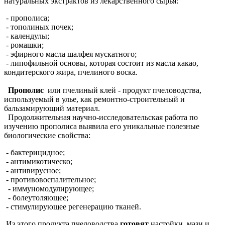
натуральных экстрактов из лекарственного сырья:
- прополиса;
- тополиных почек;
- календулы;
- ромашки;
- эфирного масла шалфея мускатного;
- липофильной основы, которая состоит из масла какао,
кондитерского жира, пчелиного воска.
Прополис
или пчелиный клей - продукт пчеловодства,
используемый в улье, как ремонтно-строительный и
бальзамирующий материал.
Продолжительная научно-исследовательская работа по
изучению прополиса выявила его уникальные полезные
биологические свойства:
- бактерицидное;
- антимикотическо;
- антивирусное;
- противовоспалительное;
- иммуномодулирующее;
- болеутоляющее;
- стимулирующее регенерацию тканей.
Из этого продукта пчеловодства
готовят
настойки, мази и