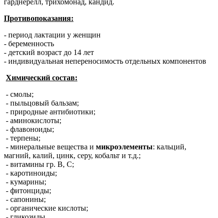
гарднерелл, трихомонад, кандид.
Противопоказания:
- период лактации у женщин
- беременность
- детский возраст до 14 лет
- индивидуальная непереносимость отдельных компонентов
Химический состав:
- смолы;
- пыльцовый бальзам;
- природные антибиотики;
- аминокислоты;
- флавоноиды;
- терпены;
- минеральные вещества и
микроэлементы
: кальций,
магний, калий, цинк, серу, кобальт и т.д.;
- витамины гр. В, С;
- каротиноиды;
- кумарины;
- фитонциды;
- сапонины;
- органические кислоты;
- гликозиды,