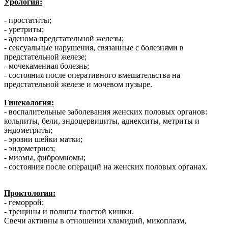
Урология:
- простатиты;
- уретриты;
- аденома предстательной железы;
- сексуальные нарушения, связанные с болезнями в
предстательной железе;
- мочекаменная болезнь;
- состояния после оперативного вмешательства на
предстательной железе и мочевом пузыре.
Гинекология:
- воспалительные заболевания женских половых органов:
кольпиты, бели, эндоцервициты, аднекситы, метриты и
эндометриты;
- эрозии шейки матки;
- эндометриоз;
- миомы, фибромиомы;
- состояния после операций на женских половых органах.
Проктология:
- геморрой;
- трещины и полипы толстой кишки.
Свечи активны в отношении хламидий, микоплазм,