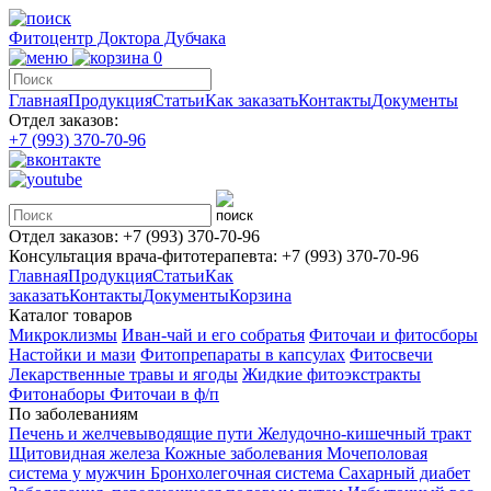
Фитоцентр Доктора Дубчака
0
Главная
Продукция
Статьи
Как заказать
Контакты
Документы
Отдел заказов:
+7 (993) 370-70-96
Отдел заказов:
+7 (993) 370-70-96
Консультация врача-фитотерапевта:
+7 (993) 370-70-96
Главная
Продукция
Статьи
Как
заказать
Контакты
Документы
Корзина
Каталог товаров
Микроклизмы
Иван-чай и его собратья
Фиточаи и фитосборы
Настойки и мази
Фитопрепараты в капсулах
Фитосвечи
Лекарственные травы и ягоды
Жидкие фитоэкстракты
Фитонаборы
Фиточаи в ф/п
По заболеваниям
Печень и желчевыводящие пути
Желудочно-кишечный тракт
Щитовидная железа
Кожные заболевания
Мочеполовая
система у мужчин
Бронхолегочная система
Сахарный диабет