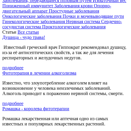
Заболевания, передающиеся половым путем
Избыточный вес
Пониженный иммунитет
Заболевания крови
Опорно-
двигательный аппарат
Простудные заболевания
Онкологические заболевания
Почки и мочевыводящие пути
Гинекологические заболевания
Нервная система
Сердечно-
сосудистая система
Проктологические заболевания
Статьи
Все статьи
Душица - чудо трава!
Известный греческий врач Гиппократ рекомендовал душицу,
из-за её антисептических свойств, а так же для лечения
респираторных и желудочных недугов.
подробнее
Фитотерапия в лечении алкоголизма
Известно, что злоупотребление алкоголем влияет на
возникновение у человека неизлечимых заболеваний.
Алкоголь приводит к поражению нервной системы, смерти.
подробнее
Ромашка - королева фитотерапии
Ромашка лекарственная или аптечная одно из самых
известных и популярных лекарственных растений.