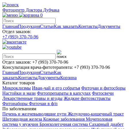
Фитоцентр Доктора Дубчака
0
Главная
Продукция
Статьи
Как заказать
Контакты
Документы
Отдел заказов:
+7 (993) 370-70-96
Отдел заказов:
+7 (993) 370-70-96
Консультация врача-фитотерапевта:
+7 (993) 370-70-96
Главная
Продукция
Статьи
Как
заказать
Контакты
Документы
Корзина
Каталог товаров
Микроклизмы
Иван-чай и его собратья
Фиточаи и фитосборы
Настойки и мази
Фитопрепараты в капсулах
Фитосвечи
Лекарственные травы и ягоды
Жидкие фитоэкстракты
Фитонаборы
Фиточаи в ф/п
По заболеваниям
Печень и желчевыводящие пути
Желудочно-кишечный тракт
Щитовидная железа
Кожные заболевания
Мочеполовая
система у мужчин
Бронхолегочная система
Сахарный диабет