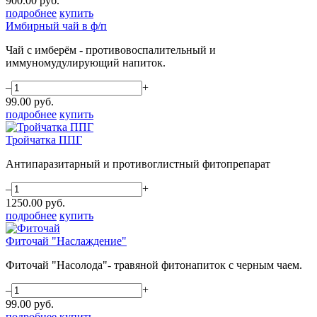
900.00
руб.
подробнее
купить
Имбирный чай в ф/п
Чай с имберём - противовоспалительный и
иммуномудулирующий напиток.
–
+
99.00
руб.
подробнее
купить
Тройчатка ППГ
Антипаразитарный и противоглистный фитопрепарат
–
+
1250.00
руб.
подробнее
купить
Фиточай "Наслаждение"
Фиточай "Насолода"- травяной фитонапиток с черным чаем.
–
+
99.00
руб.
подробнее
купить