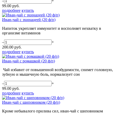
–
+
99.00
руб.
подробнее
купить
Иван-чай с эхинацеей (20 ф/п)
Напиток укрепляет иммунитет и восполняет нехватку в
организме витаминов
–
+
200.00
руб.
подробнее
купить
Иван-чай с ромашкой (20 ф/п)
Чай избавит от повышенной возбудимости, снимет головную,
зубную и мышечную боль, нормализует сон
–
+
99.00
руб.
подробнее
купить
Иван-чай с шиповником (20 ф/п)
Кроме небывалого прилива сил, иван-чай с шиповником