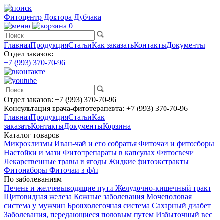
Фитоцентр Доктора Дубчака
0
Главная
Продукция
Статьи
Как заказать
Контакты
Документы
Отдел заказов:
+7 (993) 370-70-96
Отдел заказов:
+7 (993) 370-70-96
Консультация врача-фитотерапевта:
+7 (993) 370-70-96
Главная
Продукция
Статьи
Как
заказать
Контакты
Документы
Корзина
Каталог товаров
Микроклизмы
Иван-чай и его собратья
Фиточаи и фитосборы
Настойки и мази
Фитопрепараты в капсулах
Фитосвечи
Лекарственные травы и ягоды
Жидкие фитоэкстракты
Фитонаборы
Фиточаи в ф/п
По заболеваниям
Печень и желчевыводящие пути
Желудочно-кишечный тракт
Щитовидная железа
Кожные заболевания
Мочеполовая
система у мужчин
Бронхолегочная система
Сахарный диабет
Заболевания, передающиеся половым путем
Избыточный вес