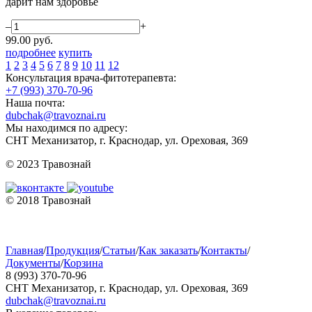
дарит нам здоровье
–
+
99.00
руб.
подробнее
купить
1
2
3
4
5
6
7
8
9
10
11
12
Консультация врача-фитотерапевта:
+7 (993) 370-70-96
Наша почта:
dubchak@travoznai.ru
Мы находимся по адресу:
СНТ Механизатор, г. Краснодар, ул. Ореховая, 369
© 2023 Травознай
© 2018 Травознай
Главная
/
Продукция
/
Статьи
/
Как заказать
/
Контакты
/
Документы
/
Корзина
8 (993) 370-70-96
СНТ Механизатор, г. Краснодар, ул. Ореховая, 369
dubchak@travoznai.ru