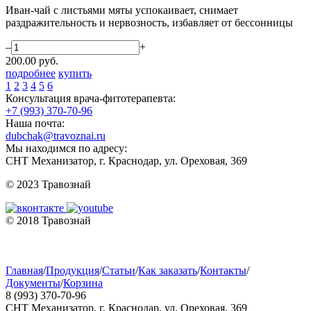
Иван-чай с листьями мяты успокаивает, снимает
раздражительность и нервозность, избавляет от бессонницы
–
+
200.00
руб.
подробнее
купить
1
2
3
4
5
6
Консультация врача-фитотерапевта:
+7 (993) 370-70-96
Наша почта:
dubchak@travoznai.ru
Мы находимся по адресу:
СНТ Механизатор, г. Краснодар, ул. Ореховая, 369
© 2023 Травознай
© 2018 Травознай
Главная
/
Продукция
/
Статьи
/
Как заказать
/
Контакты
/
Документы
/
Корзина
8 (993) 370-70-96
СНТ Механизатор, г. Краснодар, ул. Ореховая, 369