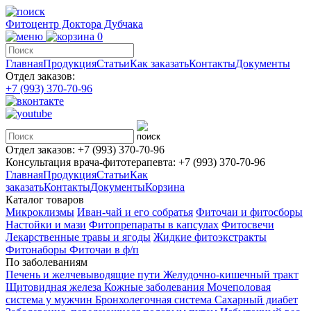
Фитоцентр Доктора Дубчака
0
Главная
Продукция
Статьи
Как заказать
Контакты
Документы
Отдел заказов:
+7 (993) 370-70-96
Отдел заказов:
+7 (993) 370-70-96
Консультация врача-фитотерапевта:
+7 (993) 370-70-96
Главная
Продукция
Статьи
Как
заказать
Контакты
Документы
Корзина
Каталог товаров
Микроклизмы
Иван-чай и его собратья
Фиточаи и фитосборы
Настойки и мази
Фитопрепараты в капсулах
Фитосвечи
Лекарственные травы и ягоды
Жидкие фитоэкстракты
Фитонаборы
Фиточаи в ф/п
По заболеваниям
Печень и желчевыводящие пути
Желудочно-кишечный тракт
Щитовидная железа
Кожные заболевания
Мочеполовая
система у мужчин
Бронхолегочная система
Сахарный диабет