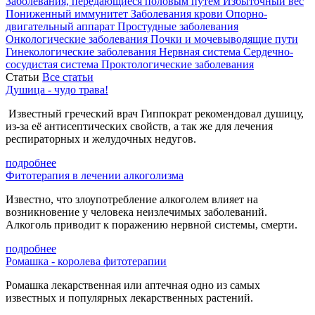
Заболевания, передающиеся половым путем
Избыточный вес
Пониженный иммунитет
Заболевания крови
Опорно-
двигательный аппарат
Простудные заболевания
Онкологические заболевания
Почки и мочевыводящие пути
Гинекологические заболевания
Нервная система
Сердечно-
сосудистая система
Проктологические заболевания
Статьи
Все статьи
Душица - чудо трава!
Известный греческий врач Гиппократ рекомендовал душицу,
из-за её антисептических свойств, а так же для лечения
респираторных и желудочных недугов.
подробнее
Фитотерапия в лечении алкоголизма
Известно, что злоупотребление алкоголем влияет на
возникновение у человека неизлечимых заболеваний.
Алкоголь приводит к поражению нервной системы, смерти.
подробнее
Ромашка - королева фитотерапии
Ромашка лекарственная или аптечная одно из самых
известных и популярных лекарственных растений.